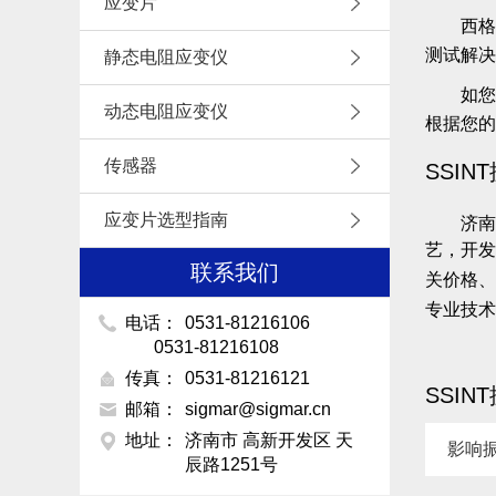
应变片
西格
测试解决
静态电阻应变仪
如您
动态电阻应变仪
根据您的
传感器
SSI
应变片选型指南
济南
艺，开发
联系我们
关价格、
专业技术
电话：
0531-81216106
0531-81216108
传真：
0531-81216121
SSI
邮箱：
sigmar@sigmar.cn
地址：
济南市 高新开发区 天
影响
辰路1251号