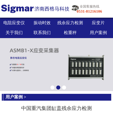
全国客服热线
0531-81216106
电阻应变仪
振动时效
残余应力检测
应变片
关于我们
联系我们
检重秤
用户案例
用户案例
>
中国重汽集团缸盖残余应力检测