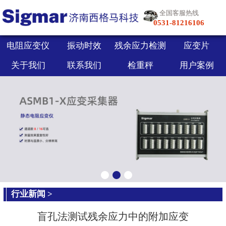
全国客服热线
0531-81216106
电阻应变仪
振动时效
残余应力检测
应变片
关于我们
联系我们
检重秤
用户案例
行业新闻
>
盲孔法测试残余应力中的附加应变