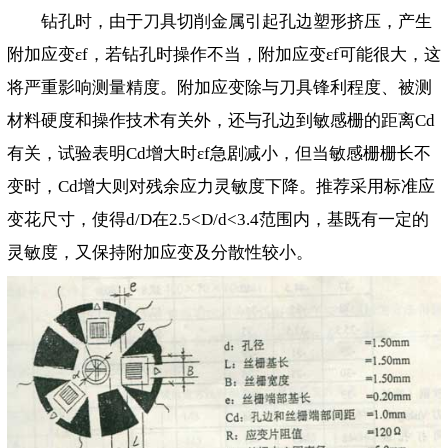
钻孔时，由于刀具切削金属引起孔边塑形挤压，产生
附加应变εf，若钻孔时操作不当，附加应变εf可能很大，这
将严重影响测量精度。附加应变除与刀具锋利程度、被测
材料硬度和操作技术有关外，还与孔边到敏感栅的距离Cd
有关，试验表明Cd增大时εf急剧减小，但当敏感栅栅长不
变时，Cd增大则对残余应力灵敏度下降。推荐采用标准应
变花尺寸，使得d/D在2.5<D/d<3.4范围内，基既有一定的
灵敏度，又保持附加应变及分散性较小。