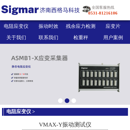
全国客服热线
0531-81216106
电阻应变仪
振动时效
残余应力检测
应变片
关于我们
联系我们
检重秤
用户案例
电阻应变仪
>
VMAX-Y振动测试仪